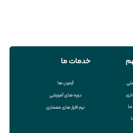
م
خدمات ما
لی
آزمون ها
اری
دوره های آموزشی
ما
نرم افزار های معماری
ا