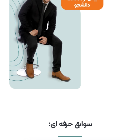
سوابق حرفه ای: