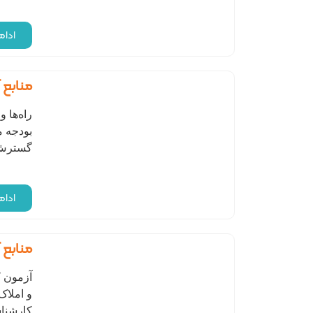
ادا
منابع 
راه‌ها 
بودجه م
گسترش ش
ادا
منابع 
آزمون 
و املاک
کارشناس