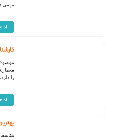
مهمی در
ادا
کارشن
موضوع 
معماری
را دارد
ادا
بهترین
متاسفان