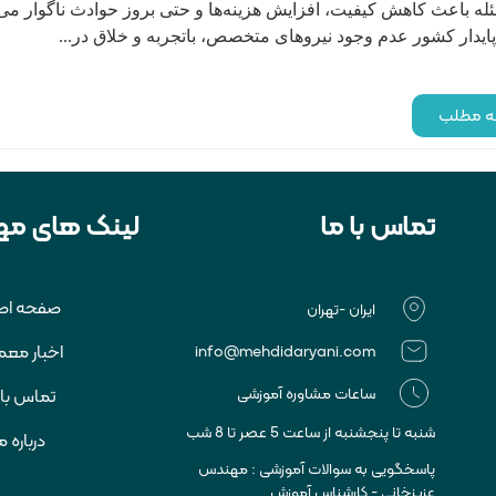
له باعث کاهش کیفیت، افزایش هزینه‌ها و حتی بروز حوادث ناگوار می
ایدار کشور عدم وجود نیروهای متخصص، باتجربه و خلاق در...
مه مطلب
تماس با ما
لینک های مه
صفحه اص
ایران -تهران
اخبار معم
info@mehdidaryani.com
ساعات مشاوره آموزشی
تماس با 
شنبه تا پنجشنبه از ساعت 5 عصر تا 8 شب
درباره م
پاسخگویی به سوالات آموزشی : مهندس
عزیزخانی - کارشناس آموزش