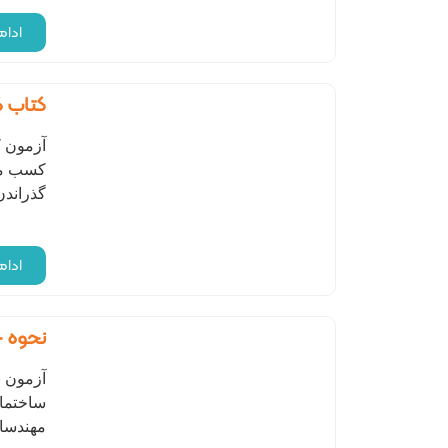
ادا
کتاب ک
آزمون ک
کسب مه
گذراندن
ادا
نحوه چ
آزمون 
ساختما
مهندسان