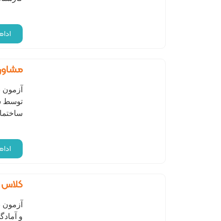
ادا
مشاوره
آزمون ن
توسط سا
ساختما
ادا
کلاس 
آزمون ن
و آمادگ