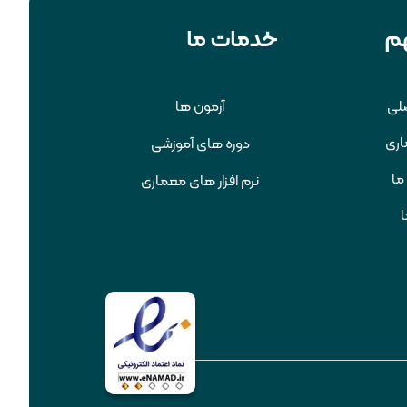
م
خدمات ما
لی
آزمون ها
اری
دوره های آموزشی
ما
نرم افزار های معماری
ا