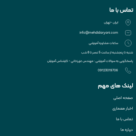
تماس با ما
ایران -تهران
info@mehdidaryani.com
ساعات مشاوره آموزشی
شنبه تا پنجشنبه از ساعت 5 عصر تا 8 شب
پاسخگویی به سوالات آموزشی : مهندس عزیزخانی - کارشناس آموزش
09123019706
لینک های مهم
صفحه اصلی
اخبار معماری
تماس با ما
درباره ما